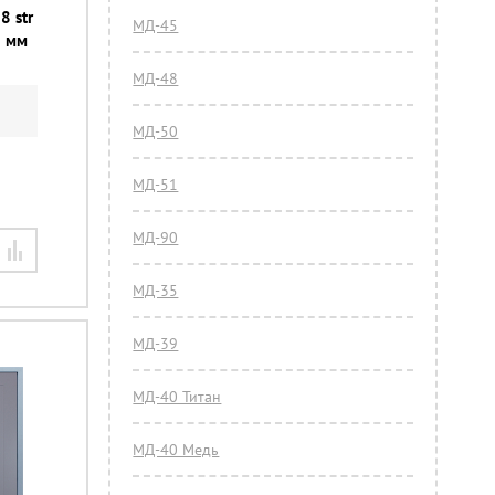
8 str
МД-45
0 мм
МД-48
МД-50
МД-51
МД-90
МД-35
МД-39
МД-40 Титан
МД-40 Медь